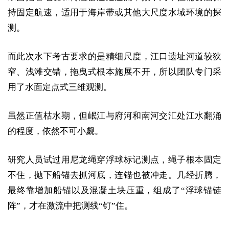
持固定航速，适用于海岸带或其他大尺度水域环境的探
测。
而此次水下考古要求的是精细尺度，江口遗址河道较狭
窄、浅滩交错，拖曳式根本施展不开，所以团队专门采
用了水面定点式三维观测。
虽然正值枯水期，但岷江与府河和南河交汇处江水翻涌
的程度，依然不可小觑。
研究人员试过用尼龙绳穿浮球标记测点，绳子根本固定
不住，抛下船锚去抓河底，连锚也被冲走。几经折腾，
最终靠增加船锚以及混凝土块压重，组成了“浮球锚链
阵”，才在激流中把测线“钉”住。