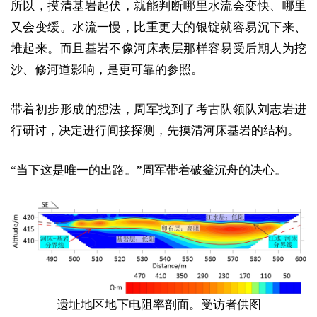
所以，摸清基岩起伏，就能判断哪里水流会变快、哪里
又会变缓。水流一慢，比重更大的银锭就容易沉下来、
堆起来。而且基岩不像河床表层那样容易受后期人为挖
沙、修河道影响，是更可靠的参照。
带着初步形成的想法，周军找到了考古队领队刘志岩进
行研讨，决定进行间接探测，先摸清河床基岩的结构。
“当下这是唯一的出路。”周军带着破釜沉舟的决心。
遗址地区地下电阻率剖面。受访者供图