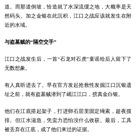
道。而那道倒坡，恰造就了水深流缓之地，大概率是天
然码头。加之金银在此沉积，江口之战应该就发生在附
近的水域。
与盗墓贼的“隔空交手”
江口之战发生后，一首“石龙对石虎”童谣给后人留下了
无数想象。
有人真听进去了。早在官方发起抢救性发掘江口沉银遗
址之前，就有盗墓贼潜到了岷江江口，捞真金白银。
他们在江底搭起架子，打进卵石层里固定绳索，趁夜摸
排。但江水湍急，凭蛮力恐怕没什么收获。最后，工具
被丢弃在江底，成了他们来过的证据。