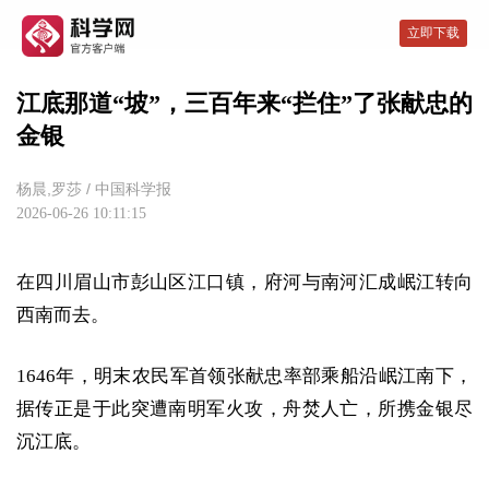
立即下载
江底那道“坡”，三百年来“拦住”了张献忠的
金银
杨晨,罗莎
/
中国科学报
2026-06-26 10:11:15
在四川眉山市彭山区江口镇，府河与南河汇成岷江转向
西南而去。
1646年，明末农民军首领张献忠率部乘船沿岷江南下，
据传正是于此突遭南明军火攻，舟焚人亡，所携金银尽
沉江底。