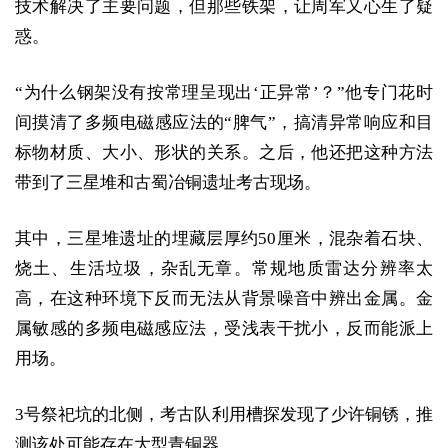
技术解决了主要问题，但那些铁架，让周军又心生了疑
惑。
“为什么钢架没有按常理呈现出‘正异常’？”他专门花时
间摸清了多频电磁感应法的“脾气”，搞清异常响应和目
标物材质、大小、形状的关系。之后，他还把这种方法
带到了三星堆和古蜀冶铜遗址考古现场。
其中，三星堆遗址的埋藏层厚约50厘米，混杂着石块、
烧土、生活垃圾，杂乱无章。常规地质雷达分辨率太
高，在这种环境下反而无法从背景噪音中辨出金属。金
属敏感的多频电磁感应法，受浅表干扰小，反而能派上
用场。
3号祭祀坑的北侧，考古队利用槽探发现了少许铜锈，推
测该处可能存在大型青铜器。