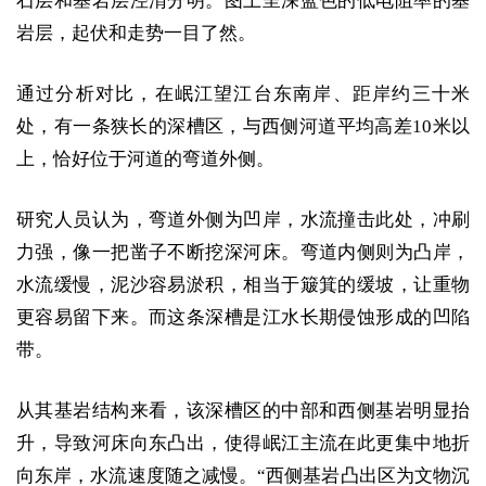
石层和基岩层泾渭分明。图上呈深蓝色的低电阻率的基
岩层，起伏和走势一目了然。
通过分析对比，在岷江望江台东南岸、距岸约三十米
处，有一条狭长的深槽区，与西侧河道平均高差10米以
上，恰好位于河道的弯道外侧。
研究人员认为，弯道外侧为凹岸，水流撞击此处，冲刷
力强，像一把凿子不断挖深河床。弯道内侧则为凸岸，
水流缓慢，泥沙容易淤积，相当于簸箕的缓坡，让重物
更容易留下来。而这条深槽是江水长期侵蚀形成的凹陷
带。
从其基岩结构来看，该深槽区的中部和西侧基岩明显抬
升，导致河床向东凸出，使得岷江主流在此更集中地折
向东岸，水流速度随之减慢。“西侧基岩凸出区为文物沉