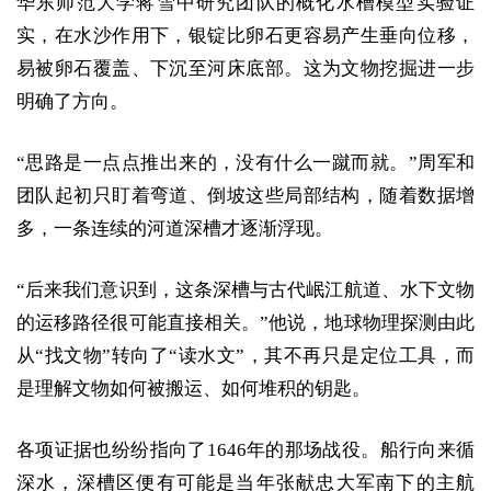
华东师范大学蒋雪中研究团队的概化水槽模型实验证
实，在水沙作用下，银锭比卵石更容易产生垂向位移，
易被卵石覆盖、下沉至河床底部。这为文物挖掘进一步
明确了方向。
“思路是一点点推出来的，没有什么一蹴而就。”周军和
团队起初只盯着弯道、倒坡这些局部结构，随着数据增
多，一条连续的河道深槽才逐渐浮现。
“后来我们意识到，这条深槽与古代岷江航道、水下文物
的运移路径很可能直接相关。”他说，地球物理探测由此
从“找文物”转向了“读水文”，其不再只是定位工具，而
是理解文物如何被搬运、如何堆积的钥匙。
各项证据也纷纷指向了1646年的那场战役。船行向来循
深水，深槽区便有可能是当年张献忠大军南下的主航