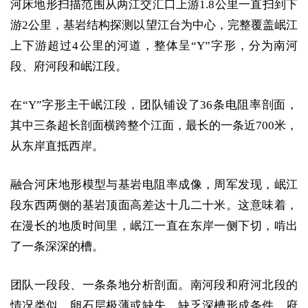
河床地形扫描范围从两江交汇口上游1.8公里一直扫到下
游2公里，基岩结构探测以望江台为中心，完整覆盖岷江
上下游超过4公里的河道，整体呈“Y”字形，分为南河
段、府河段和岷江段。
在“Y”字形主干岷江段，团队铺设了36条电阻率剖面，
其中三条超长剖面横跨整个江面，最长的一条近700米，
从东岸直抵西岸。
融合河床地形模型与基岩电阻率成像，周军发现，岷江
段东西两侧的基岩顶面高差达十几二十米。这意味着，
在漫长的地质时间里，岷江一直在东岸一侧下切，啃出
了一条深深的槽。
团队一段段、一条条地分析剖面。南河段和府河北段的
情况类似，卵石层极薄或缺失，缺乏深槽形成条件。府