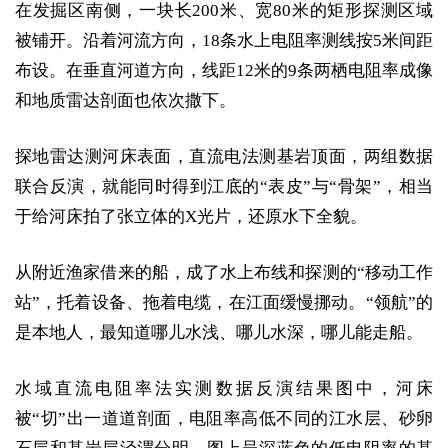
在发掘区南侧，一块长200米、宽80米的矩形探测区域
被铺开。沿着河流方向，18条水上电阻率测线按5米间距
布设。在垂直河道方向，线距12米的9条两栖电阻率成像
和地质雷达剖面也依次撒下。
探地雷达测河床表面，直流电法测基岩顶面，两组数据
联合反演，就能同时得到江底的“表皮”与“骨架”，相当
于给河床拍了张立体的X光片，还原水下全貌。
从附近渔家借来的船，成了水上布线和探测的“移动工作
站”，托着设备、拖着电缆，在江面缓慢挪动。“领航”的
是本地人，最知道哪儿水浅、哪儿水深，哪儿能走船。
水域直流电阻率法实测数据反演结果图中，河床
被“切”出一道道剖面，电阻率高低不同的江水层、砂卵